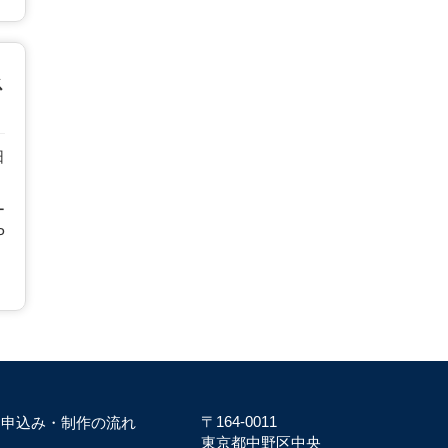
ス
日
）
ー
P
〒164-0011
お申込み・制作の流れ
東京都中野区中央