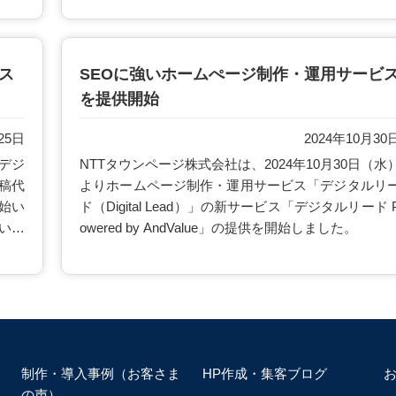
提供を開始いたしました。
ビス
SEOに強いホームぺージ制作・運用サービ
を提供開始
25日
2024年10月30
デジ
NTTタウンページ株式会社は、2024年10月30日（水
出稿代
よりホームページ制作・運用サービス「デジタルリ
開始い
ド（Digital Lead）」の新サービス「デジタルリード 
いと
owered by AndValue」の提供を開始しました。
、ぜ
制作・導入事例（お客さま
HP作成・集客ブログ
の声）