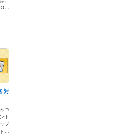
は、
EOの
ト・
無料
今日
の集客
う！
客対
をみつ
ント
マップ
ト」