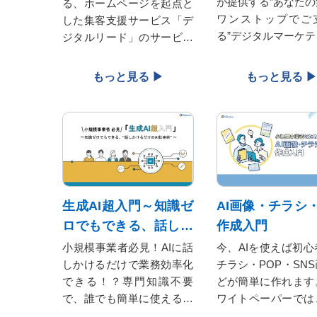
が提供する”あなたの
る、ホームページを起点と
ワンストップでご
した集客支援サービス「デ
る”デジタルマーケテ
ジタルリード」のサービス
サービスのご紹介資
紹介資料を無料でダウンロ
ウンロードいただけ
ードいただけます。Webで
の集客にお悩みの皆さま、
ぜひ一度ご覧ください。
生成AI超入門～知識ゼ
AI画像・チラシ・
ロでもできる、話しか
作成入門
けるだけのAI仕事術～
小規模事業者必見！AIに話
今、AIを使えば初心
しかけるだけで業務効率化
チラシ・POP・SN
できる！？専門知識不要
どが簡単に作れます
で、誰でも簡単に使える最
ワイトペーパーでは
新仕事術をご紹介します。
とコストを削減し、