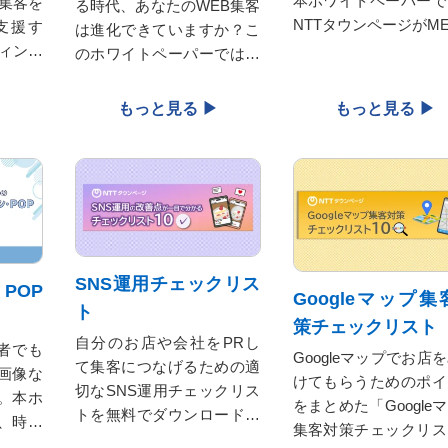
本ホワイトペーパーで
集客を
る時代、あなたのWEB集客
NTTタウンページがM
支援す
は進化できていますか？こ
仕組み・運用のポイン
ィング
のホワイトペーパーでは、
事例をやさしく解説。
料をダ
AI検索、広告、人手不足に
でダウンロードして、
ます。
対応する今すぐ実践できる
からGoogleマップで
ノウハウを凝縮。NTTタウ
アップをめざしましょ
ンページが“AI時代”のWEB
集客強化をサポートしま
す！
SNS運用チェックリス
POP
Googleマップ集
ト
策チェックリスト
自分のお店や会社をPRし
者でも
Googleマップでお店
て集客につなげるための適
S画像な
けてもらうためのポイ
切なSNS運用チェックリス
。本ホ
をまとめた「Google
トを無料でダウンロードい
、時間
集客対策チェックリス
ただけます。ぜひご活用く
売上ア