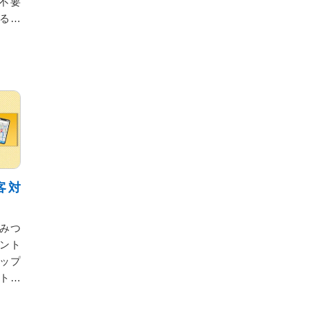
不要
る最
す。
客対
をみつ
ント
マップ
ト」
いた