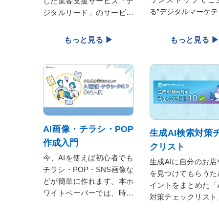
した集客支援サービス「デ
る”デジタルマーケテ
ジタルリード」のサービス
サービスのご紹介資
紹介資料を無料でダウンロ
ウンロードいただけ
ードいただけます。Webで
の集客にお悩みの皆さま、
ぜひ一度ご覧ください。
AI画像・チラシ・POP
生成AI検索対策
作成入門
クリスト
今、AIを使えば初心者でも
生成AIに自分のお店
チラシ・POP・SNS画像な
を見つけてもらうた
どが簡単に作れます。本ホ
イントをまとめた「A
ワイトペーパーでは、時間
対策チェックリスト
とコストを削減し、売上ア
料でダウンロードい
ップにつなげるための実践