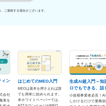
め、ご連絡する場合がございます。
ティン
はじめてのMEO入門
生成AI超入門～知
ロでもできる、話
MEOは基本を押さえれば誰
でも簡単に始められます。
けるだけのAI仕事
式会社
小規模事業者必見！A
本ホワイトペーパーでは、
集客を
しかけるだけで業務効
NTTタウンページがMEOの
支援す