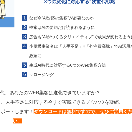
―3つの変化に対応する“次世代戦略”
なぜ今“AI対応の集客”が必要なのか
検索はAIの要約だけ読まれるように
広告も“AIがつくるクリエイティブ”で成果が変わるよう
小規模事業者は「人手不足」×「外注費高騰」でAI活用
必須に
生成AI時代に対応する6つのWeb集客方法
クロージング
時代、あなたのWEB集客は進化できていますか？
告、人手不足に対応する今すぐ実践できるノウハウを凝縮。
をサポートします！
ダウンロードは無料ですので、ぜひご活用く
い。