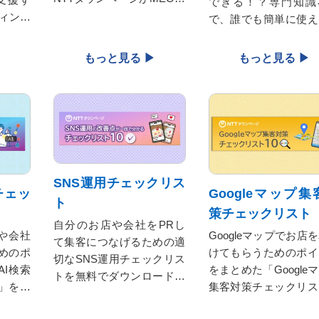
できる！？専門知識
仕組み・運用のポイント・
ィング
で、誰でも簡単に使え
事例をやさしく解説。無料
料をダ
新仕事術をご紹介しま
でダウンロードして、今日
ます。
からGoogleマップでの集客
アップをめざしましょう！
SNS運用チェックリス
チェッ
Googleマップ集
ト
策チェックリスト
自分のお店や会社をPRし
や会社
Googleマップでお店
て集客につなげるための適
めのポ
けてもらうためのポイ
切なSNS運用チェックリス
I検索
をまとめた「Google
トを無料でダウンロードい
」を無
集客対策チェックリス
ただけます。ぜひご活用く
ただけ
を無料でダウンロード
ださい。