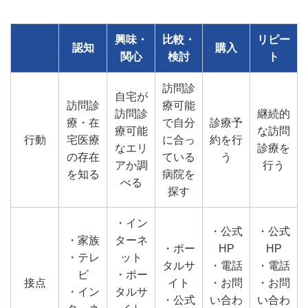
興味・
比較・
リピー
認知
購入
関心
検討
ト
訪問診
自宅が
訪問診
療可能
訪問診
継続的
療・在
で自分
診療予
療可能
な訪問
行動
宅医療
に合っ
約を行
なエリ
診療を
の存在
ている
う
アか調
行う
を知る
病院を
べる
探す
・イン
・公式
・公式
・家族
ターネ
・ポー
HP
HP
・テレ
ット
タルサ
・電話
・電話
ビ
・ポー
接点
イト
・お問
・お問
・イン
タルサ
・公式
い合わ
い合わ