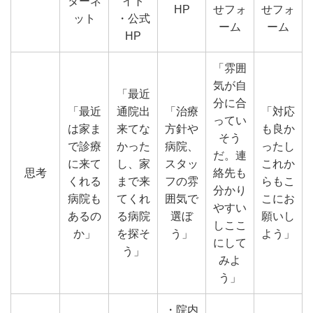
ターネ
イト
HP
せフォ
せフォ
ット
・公式
ーム
ーム
HP
「雰囲
気が自
「最近
分に合
「最近
通院出
「治療
「対応
ってい
は家ま
来てな
方針や
も良か
そう
で診療
かった
病院、
ったし
だ。連
に来て
し、家
スタッ
これか
思考
絡先も
くれる
まで来
フの雰
らもこ
分かり
病院も
てくれ
囲気で
こにお
やすい
あるの
る病院
選ぼ
願いし
しここ
か」
を探そ
う」
よう」
にして
う」
みよ
う」
・院内