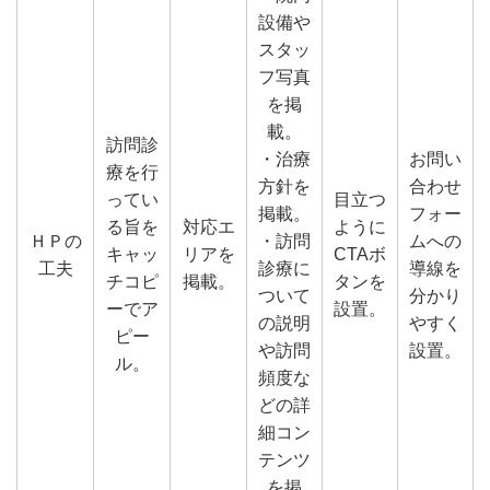
設備や
スタッ
フ写真
を掲
載。
訪問診
・治療
お問い
療を行
方針を
合わせ
ってい
目立つ
掲載。
フォー
る旨を
対応エ
ように
ＨＰの
・訪問
ムへの
キャッ
リアを
CTAボ
工夫
診療に
導線を
チコピ
掲載。
タンを
ついて
分かり
ーでア
設置。
の説明
やすく
ピー
や訪問
設置。
ル。
頻度な
どの詳
細コン
テンツ
を掲