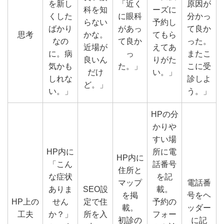
を新し
「近く
原因が
科を知
ーズに
くした
に眼科
分かっ
らない
予約し
ばかり
があっ
て良か
思考
かな。
てもら
なの
て良か
った。
近場が
えてあ
に。病
っ
またこ
良いん
りがた
気かも
た。」
こに受
だけ
い。」
しれな
診しよ
ど。」
い。」
う。」
HPの分
かりや
すい場
HP内に
所に電
HP内に
「こん
話番号
住所と
な症状
を記
マップ
電話番
ありま
SEO設
載。
を掲
号をヘ
HP上の
せん
定で住
予約の
載。
ッダー
工夫
か？」
所を入
フォー
初診の
に記