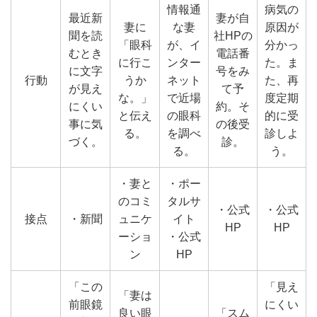
情報通
病気の
最近新
妻が自
妻に
な妻
原因が
聞を読
社HPの
「眼科
が、イ
分かっ
むとき
電話番
に行こ
ンター
た。ま
に文字
号をみ
行動
うか
ネット
た、再
が見え
て予
な。」
で近場
度定期
にくい
約。そ
と伝え
の眼科
的に受
事に気
の後受
る。
を調べ
診しよ
づく。
診。
る。
う。
・妻と
・ポー
のコミ
タルサ
・公式
・公式
接点
・新聞
ュニケ
イト
HP
HP
ーショ
・公式
ン
HP
「この
「見え
「妻は
前眼鏡
にくい
良い眼
「スム