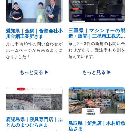
三重県｜マシンキーの製
愛知県｜金網｜合資会社小
造・販売｜三星精工株式会
川金網工業所さま
社さま
毎月2～3件の新規のお問い合
月に平均10件の問い合わせが
わせがあり、受注率も６割を
ホームページから来るように
超えています。
なりました！
鹿児島県｜寝具専門店｜ふ
鳥取県｜鮮魚店｜木村鮮魚
とんのまつむらさま
店さま