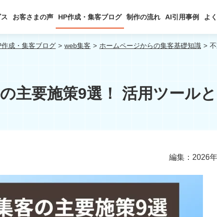
ビス
お客さまの声
HP作成・集客ブログ
制作の流れ
AI引用事例
よ
P作成・集客ブログ
web集客
ホームページからの集客基礎知識
不
客の主要施策9選！ 活用ツール
編集：2026