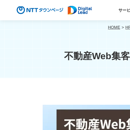
サー
HOME
H
不動産Web集