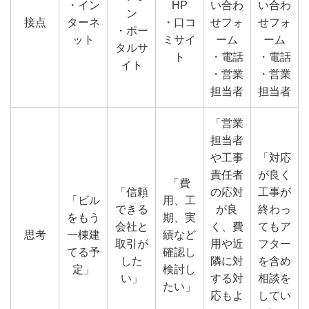
・イン
HP
い合わ
い合わ
ン
接点
ターネ
・口コ
せフォ
せフォ
・ポー
ット
ミサイ
ーム
ーム
タルサ
ト
・電話
・電話
イト
・営業
・営業
担当者
担当者
「営業
担当者
や工事
「対応
責任者
が良く
「費
「信頼
の応対
工事が
「ビル
用、工
できる
が良
終わっ
をもう
期、実
会社と
く、費
てもア
思考
一棟建
績など
取引が
用や近
フター
てる予
確認し
した
隣に対
を含め
定」
検討し
い」
する対
相談を
たい」
応もよ
してい