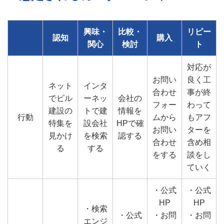
興味・
比較・
リピー
認知
購入
関心
検討
ト
対応が
お問い
良く工
ネット
インタ
合わせ
事が終
でビル
ーネッ
会社の
フォー
わって
建設の
トで建
情報を
行動
ムから
もアフ
特集を
設会社
HPで確
お問い
ターを
見かけ
を検索
認する
合わせ
含め相
る
する
をする
談をし
ていく
・公式
・公式
HP
HP
・検索
・公式
・お問
・お問
エンジ